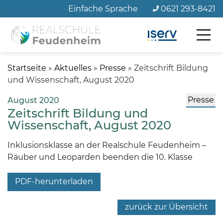
Zum
Einfache Sprache
0621 293-8421
Seiteninhalt
Startseite
»
Aktuelles
»
Presse
»
Zeitschrift Bildung
und Wissenschaft, August 2020
Presse
August 2020
Zeitschrift Bildung und
Wissenschaft, August 2020
Inklusionsklasse an der Realschule Feudenheim –
Räuber und Leoparden beenden die 10. Klasse
PDF-herunterladen
zurück zur Übersicht