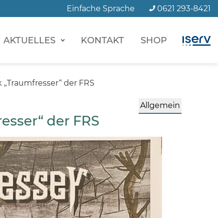
Einfache Sprache
0621 293-8421
AKTUELLES
KONTAKT
SHOP
k „Traumfresser“ der FRS
Allgemein
resser“ der FRS