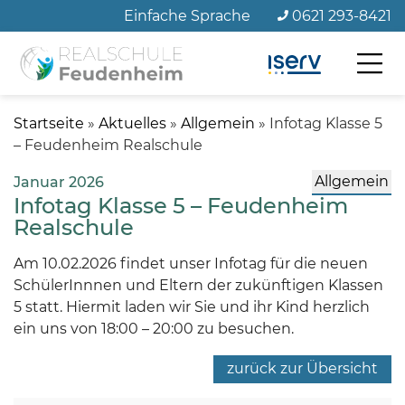
Zum
Einfache Sprache
0621 293-8421
Seiteninhalt
Startseite
»
Aktuelles
»
Allgemein
»
Infotag Klasse 5
– Feudenheim Realschule
Allgemein
Januar 2026
Infotag Klasse 5 – Feudenheim
Realschule
Am 10.02.2026 findet unser Infotag für die neuen
SchülerInnnen und Eltern der zukünftigen Klassen
5 statt. Hiermit laden wir Sie und ihr Kind herzlich
ein uns von 18:00 – 20:00 zu besuchen.
zurück zur Übersicht